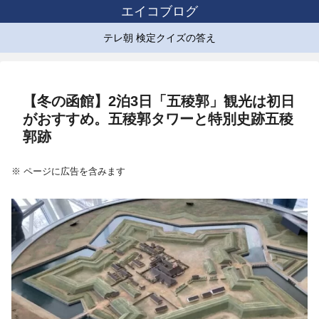
エイコブログ
テレ朝 検定クイズの答え
【冬の函館】2泊3日「五稜郭」観光は初日
がおすすめ。五稜郭タワーと特別史跡五稜
郭跡
※ ページに広告を含みます