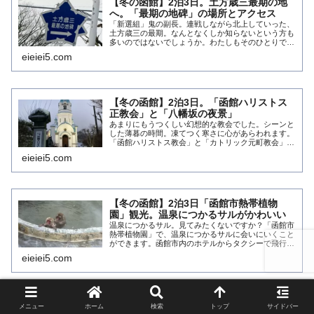
【冬の函館】2泊3日。土方歳三最期の地
へ。「最期の地碑」の場所とアクセス
「新選組」鬼の副長。連戦しながら北上していった、
土方歳三の最期。なんとなくしか知らないという方も
多いのではないでしょうか。わたしもそのひとりでし
た。函館旅行で、土方歳三最期の地に行ってきました
eieiei5.com
ので、ご紹介します。土方歳三最期の地「最後の地
碑...
【冬の函館】2泊3日。「函館ハリストス
正教会」と「八幡坂の夜景」
あまりにもうつくしい幻想的な教会でした。シーンと
した薄暮の時間。凍てつく寒さに心があらわれます。
「函館ハリストス教会」と「カトリック元町教会」に
いってから八幡坂をくだりました。冬の注意事項もお
eieiei5.com
届けします。年末年始（12/31～1/2）。2泊...
【冬の函館】2泊3日「函館市熱帯植物
園」観光。温泉につかるサルがかわいい
温泉につかるサル。見てみたくないですか？「函館市
熱帯植物園」で、温泉につかるサルに会いにいくこと
ができます。函館市内のホテルからタクシーで飛行場
に戻る途中にあります。最終日の観光がおすすめで
eieiei5.com
す。年末年始（12/31～1/2）。2泊3日の家族...
メニュー
ホーム
検索
トップ
サイドバー