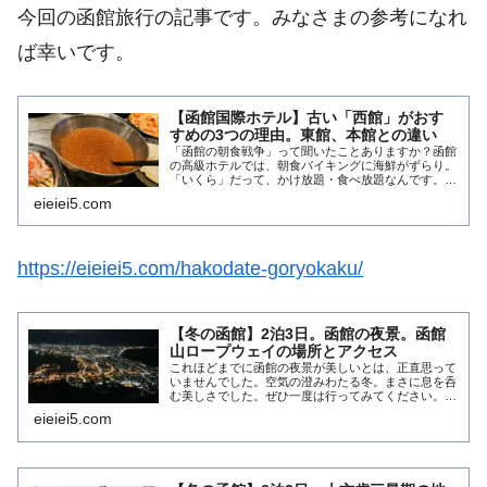
今回の函館旅行の記事です。みなさまの参考になれ
ば幸いです。
【函館国際ホテル】古い「西館」がおす
すめの3つの理由。東館、本館との違い
「函館の朝食戦争」って聞いたことありますか？函館
の高級ホテルでは、朝食バイキングに海鮮がずらり。
「いくら」だって、かけ放題・食べ放題なんです。贅
沢ですよね。そんな豪華な朝食をめぐって、各ホテル
eieiei5.com
がしのぎを削っているのが——そう、「函館ホテル
朝...
https://eieiei5.com/hakodate-goryokaku/
【冬の函館】2泊3日。函館の夜景。函館
山ロープウェイの場所とアクセス
これほどまでに函館の夜景が美しいとは、正直思って
いませんでした。空気の澄みわたる冬。まさに息を呑
む美しさでした。ぜひ一度は行ってみてください。た
だ、いちばん混雑する時間帯。函館山頂は人々であふ
eieiei5.com
れかえっていました…。訪日観光の本格的な緩和か
ら...