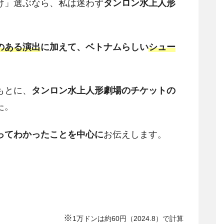
け」選ぶなら、私は迷わず
タンロン水上人形
のある演出
に加えて、ベトナムらしい
シュー
もとに、
タンロン水上人形劇場のチケットの
た。
ってわかったことを中心に
お伝えします。
※
1万ドンは約60円（2024.8）で計算