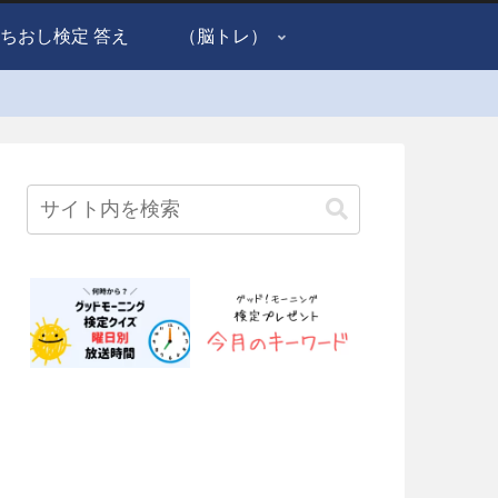
ちおし検定 答え
（脳トレ）