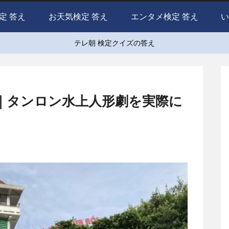
定 答え
お天気検定 答え
エンタメ検定 答え
い
テレ朝 検定クイズの答え
｜タンロン水上人形劇を実際に