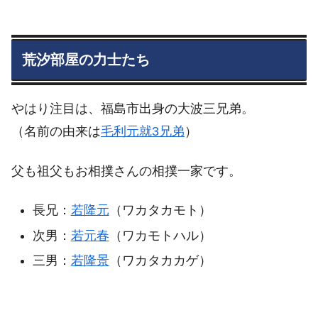
荒汐部屋の力士たち
やはり注目は、福島市出身の大波三兄弟。
（名前の由来は
毛利元就3兄弟
）
父も祖父もお相撲さんの相撲一家です。
長兄：
若隆元
（ワカタカモト）
次男：
若元春
（ワカモトハル）
三男：
若隆景
（ワカタカカゲ）