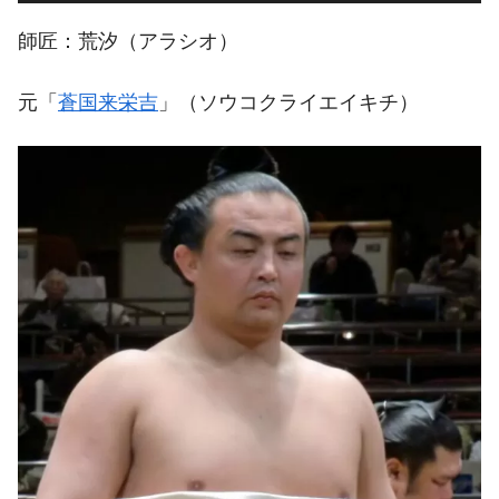
師匠：荒汐（アラシオ）
元「
蒼国来栄吉
」（ソウコクライエイキチ）