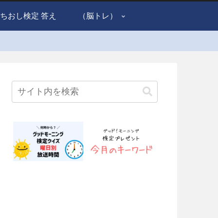
ちおし検定 答え
（脳トレ）