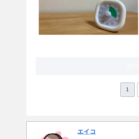
次
1
エイコ