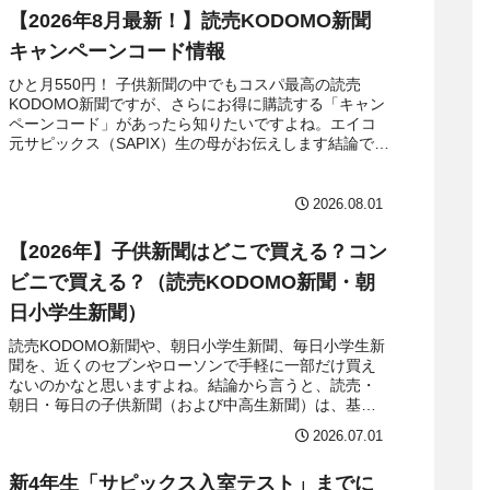
【2026年8月最新！】読売KODOMO新聞
キャンペーンコード情報
ひと月550円！ 子供新聞の中でもコスパ最高の読売
KODOMO新聞ですが、さらにお得に購読する「キャン
ペーンコード」があったら知りたいですよね。エイコ
元サピックス（SAPIX）生の母がお伝えします結論です
が、読売KODOMO新聞はキャンペー...
2026.08.01
【2026年】子供新聞はどこで買える？コン
ビニで買える？（読売KODOMO新聞・朝
日小学生新聞）
読売KODOMO新聞や、朝日小学生新聞、毎日小学生新
聞を、近くのセブンやローソンで手軽に一部だけ買え
ないのかなと思いますよね。結論から言うと、読売・
朝日・毎日の子供新聞（および中高生新聞）は、基本
的にコンビニや駅の売店では売っていません。各...
2026.07.01
新4年生「サピックス入室テスト」までに