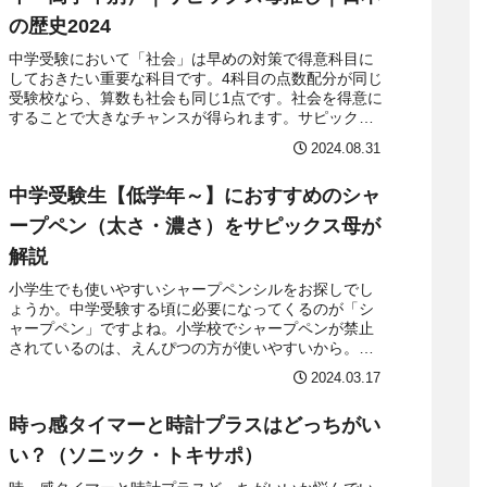
の歴史2024
中学受験において「社会」は早めの対策で得意科目に
しておきたい重要な科目です。4科目の点数配分が同じ
受験校なら、算数も社会も同じ1点です。社会を得意に
することで大きなチャンスが得られます。サピックス
を終了したわが家も「歴史漫画」を愛読していま...
2024.08.31
中学受験生【低学年～】におすすめのシャ
ープペン（太さ・濃さ）をサピックス母が
解説
小学生でも使いやすいシャープペンシルをお探しでし
ょうか。中学受験する頃に必要になってくるのが「シ
ャープペン」ですよね。小学校でシャープペンが禁止
されているのは、えんぴつの方が使いやすいから。と
はいえ、サピックスや早稲アカ、日能研、四谷大塚に...
2024.03.17
時っ感タイマーと時計プラスはどっちがい
い？（ソニック・トキサポ）