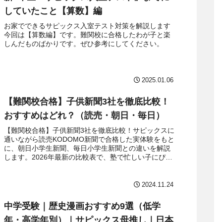
していたこと【算数】編
お家でできるサピックス入室テスト対策を解説します
今回は【算数編】です。難関校に合格したわが子と楽
しんだものばかりです。ぜひ参考にしてください。
2025.01.06
【難関校合格】子供新聞3社を徹底比較！
おすすめはどれ？（読売・朝日・毎日）
【難関校合格】子供新聞3社を徹底比較！サピックスに
通いながら読売KODOMO新聞で合格した実体験をもと
に、朝日小学生新聞、毎日小学生新聞との違いを解説
します。2026年最新の比較表で、塾で忙しい子にぴっ
たりの1紙がすぐに見つかります。まずは無料お試しか
ら！
2024.11.24
中学受験｜歴史漫画おすすめ9選（低学
年・高学年別）｜サピックス母推し｜日本