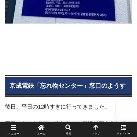
京成電鉄「忘れ物センター」窓口のようす
後日、平日の12時すぎに行ってきました。
窓口のおふたりは、忘れものの電話対応も兼ねてい
るらしく、とても忙しそうでした。
メニュー
ホーム
検索
トップ
サイドバー