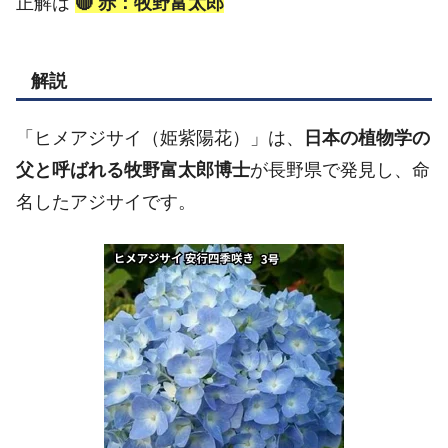
正解は
🔴 赤：牧野富太郎
解説
「ヒメアジサイ（姫紫陽花）」は、
日本の植物学の
父と呼ばれる牧野富太郎博士
が長野県で発見し、命
名したアジサイです。