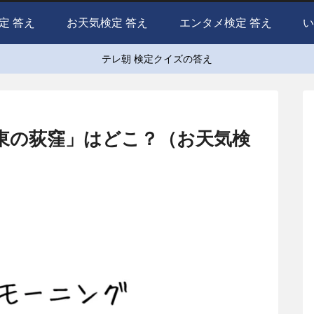
定 答え
お天気検定 答え
エンタメ検定 答え
い
テレ朝 検定クイズの答え
東の荻窪」はどこ？（お天気検