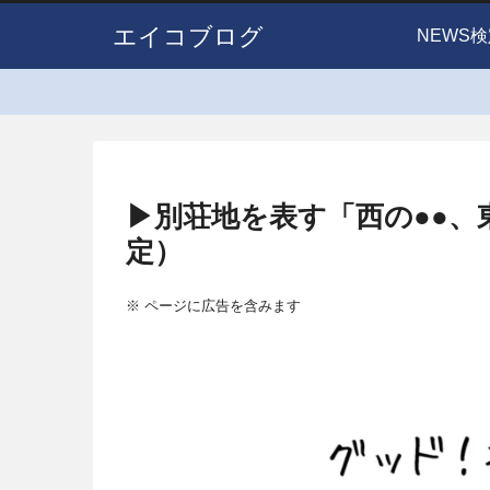
エイコブログ
NEWS検
▶別荘地を表す「西の●●、
定）
※ ページに広告を含みます