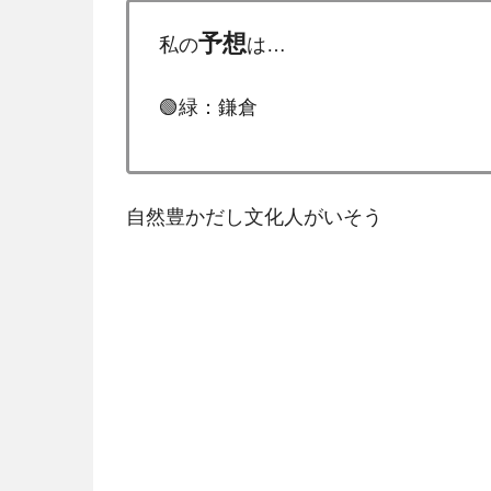
予想
私の
は…
🟢緑：鎌倉
自然豊かだし文化人がいそう