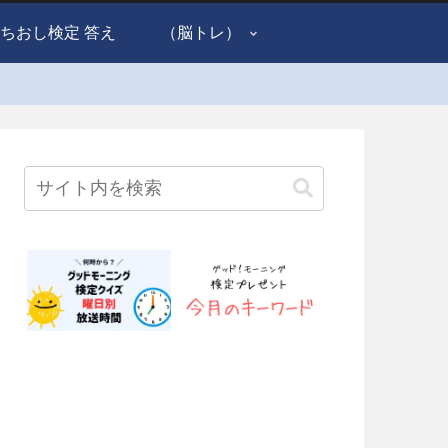
ちおし検定 答え
（脳トレ）