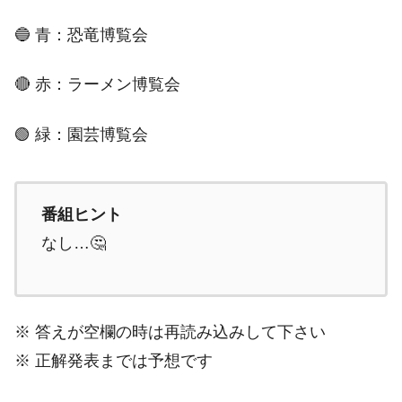
🔵 青：恐竜博覧会
🔴 赤：ラーメン博覧会
🟢 緑：園芸博覧会
番組ヒント
なし…🤔
※ 答えが空欄の時は再読み込みして下さい
※ 正解発表までは予想です