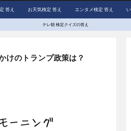
定 答え
お天気検定 答え
エンタメ検定 答え
い
テレ朝 検定クイズの答え
っかけのトランプ政策は？