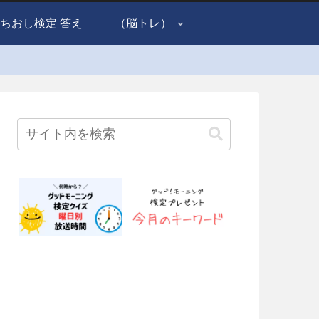
ちおし検定 答え
（脳トレ）