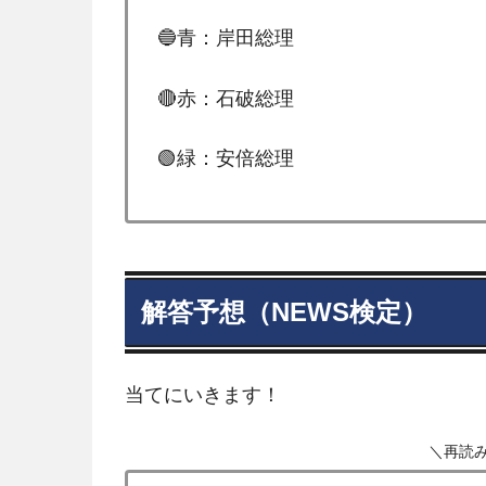
🔵青：岸田総理
🔴赤：石破総理
🟢緑：安倍総理
解答予想（NEWS検定）
当てにいきます！
＼再読