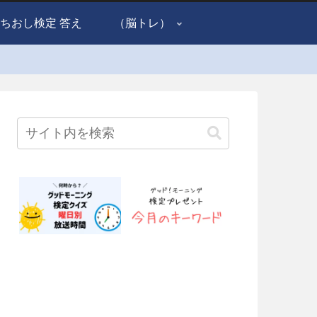
ちおし検定 答え
（脳トレ）