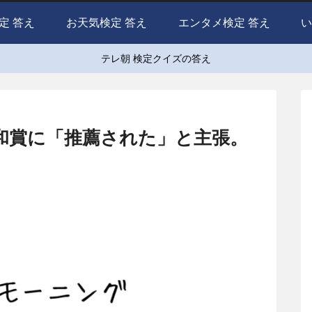
定 答え
お天気検定 答え
エンタメ検定 答え
い
テレ朝 検定クイズの答え
和賞に「推薦された」と主張。