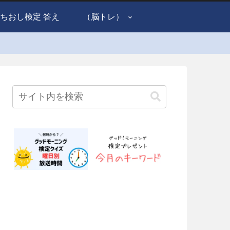
ちおし検定 答え
（脳トレ）