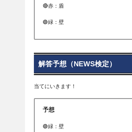
🔴赤：盾
🟢緑：壁
解答予想（NEWS検定）
当てにいきます！
予想
🟢緑：壁