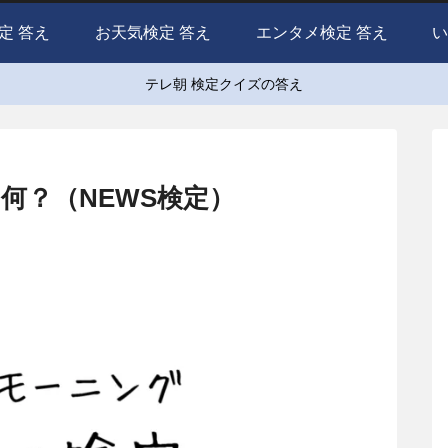
定 答え
お天気検定 答え
エンタメ検定 答え
い
テレ朝 検定クイズの答え
何？（NEWS検定）