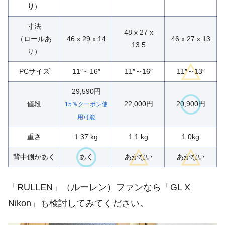
り
）
寸法
48 x 27 x
（ロールあ
46 x 29 x 14
46 x 27 x 13
13.5
り）
PCサイズ
11″～16″
11″～16″
11″～13″
29,590円
値段
22,000円
20,900円
15％クーポン使
用可能
重さ
1.37 kg
1.1 kg
1.0kg
背中側があく
あく
あかない
あかない
「RULLEN」（ルーレン）ファンなら「GL X
Nikon」も検討してみてください。