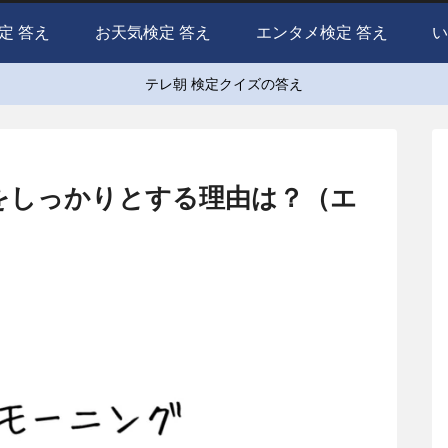
定 答え
お天気検定 答え
エンタメ検定 答え
い
テレ朝 検定クイズの答え
をしっかりとする理由は？（エ