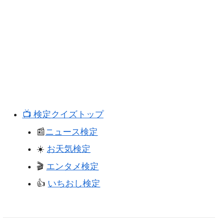
📺️ 検定クイズトップ
📰
ニュース検定
☀️
お天気検定
🎬️
エンタメ検定
👍️
いちおし検定