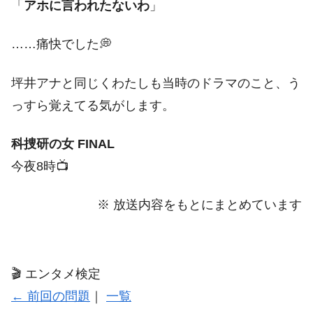
「
アホに言われたないわ
」
……痛快でした💭
坪井アナと同じくわたしも当時のドラマのこと、う
っすら覚えてる気がします。
科捜研の女 FINAL
今夜8時📺
※ 放送内容をもとにまとめています
🎬 エンタメ検定
← 前回の問題
｜
一覧