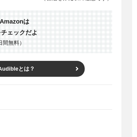
Amazonは
をチェックだよ
0日間無料）
Audibleとは？