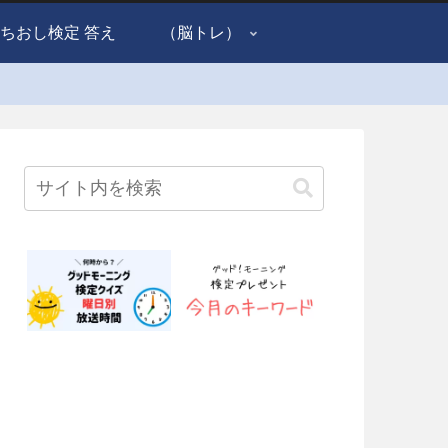
ちおし検定 答え
（脳トレ）