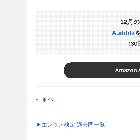
12
月の
Audible
（3
Amazon 
«
前へ
▶エンタメ検定 過去問一覧