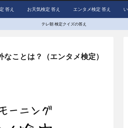
定 答え
お天気検定 答え
エンタメ検定 答え
い
テレ朝 検定クイズの答え
意外なことは？（エンタメ検定）