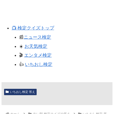
📺️ 検定クイズトップ
📰
ニュース検定
☀️
お天気検定
🎬️
エンタメ検定
👍️
いちおし検定
いちおし検定 答え
ホーム
テレ朝 検定クイズの答え
いちおし検定 答