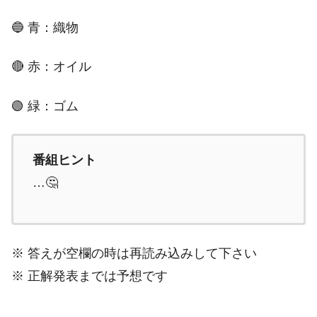
🔵 青：織物
🔴 赤：オイル
🟢 緑：ゴム
番組ヒント
…🤔
※ 答えが空欄の時は再読み込みして下さい
※ 正解発表までは予想です