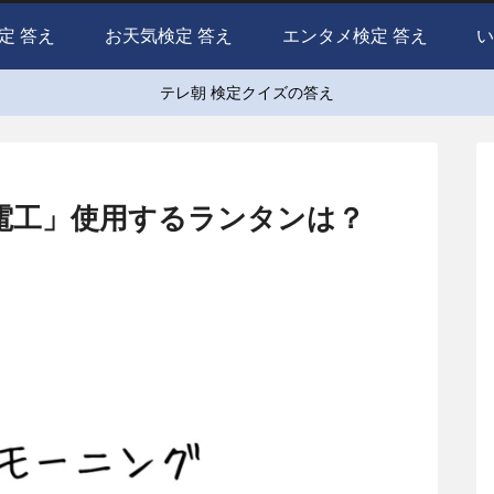
定 答え
お天気検定 答え
エンタメ検定 答え
い
テレ朝 検定クイズの答え
関電工」使用するランタンは？