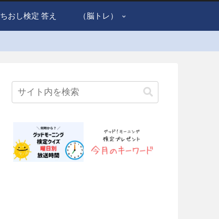
ちおし検定 答え
（脳トレ）