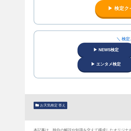
▶ 検定
＼ 検定
▶ NEWS検定
▶ エンタメ検定
お天気検定 答え
本記事は、独自の解説や知識を交えて構成したオリジナ