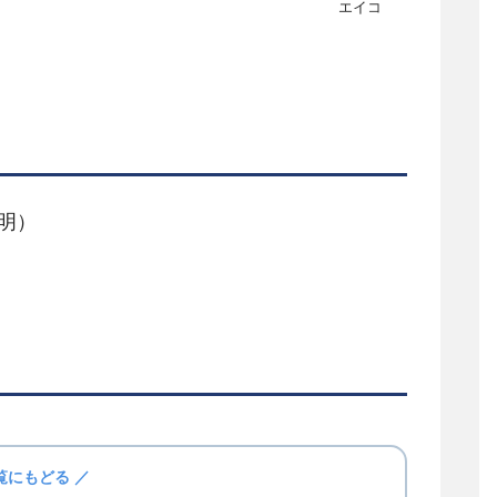
エイコ
明）
覧にもどる ／