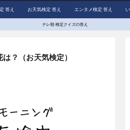
定 答え
お天気検定 答え
エンタメ検定 答え
い
テレ朝 検定クイズの答え
花は？（お天気検定）