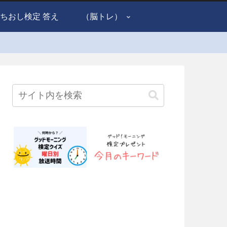
ちおし検定 答え
（脳トレ）