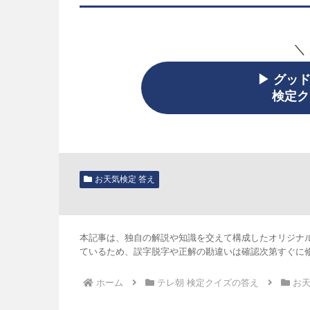
＼
▶ グッ
検定ク
お天気検定 答え
本記事は、独自の解説や知識を交えて構成したオリジナ
ているため、誤字脱字や正解の勘違いは確認次第すぐに
ホーム
テレ朝 検定クイズの答え
お天