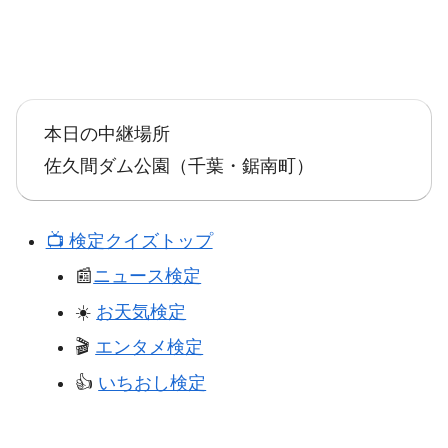
本日の中継場所
佐久間ダム公園（千葉・鋸南町）
📺️ 検定クイズトップ
📰
ニュース検定
☀️
お天気検定
🎬️
エンタメ検定
👍️
いちおし検定