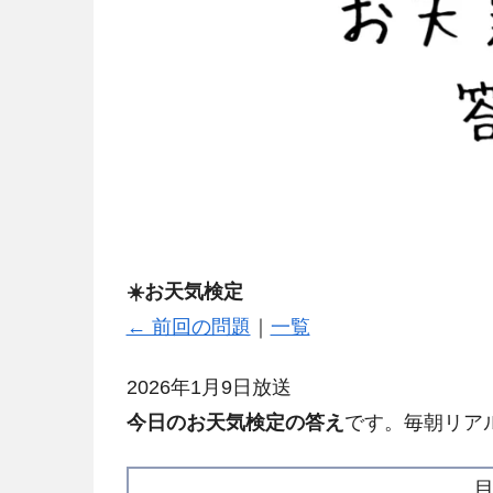
☀️お天気検定
← 前回の問題
｜
一覧
2026年1月9日放送
今日のお天気検定の答え
です。毎朝リア