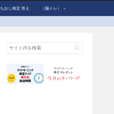
ちおし検定 答え
（脳トレ）