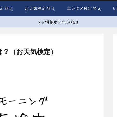
定 答え
お天気検定 答え
エンタメ検定 答え
い
テレ朝 検定クイズの答え
は？（お天気検定）