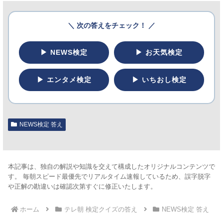
＼ 次の答えをチェック！ ／
▶ NEWS検定
▶ お天気検定
▶ エンタメ検定
▶ いちおし検定
NEWS検定 答え
本記事は、独自の解説や知識を交えて構成したオリジナルコンテンツで
す。 毎朝スピード最優先でリアルタイム速報しているため、誤字脱字
や正解の勘違いは確認次第すぐに修正いたします。
ホーム
テレ朝 検定クイズの答え
NEWS検定 答え