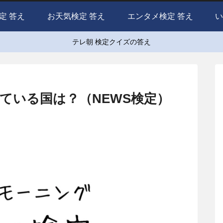
定 答え
お天気検定 答え
エンタメ検定 答え
い
テレ朝 検定クイズの答え
ている国は？（NEWS検定）