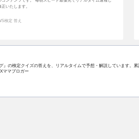
ルコンテンツです。 毎朝スピード最優先でリアルタイム速報し
修正いたします。
WS検定 答え
』の検定クイズの答えを、リアルタイムで予想・解説しています。累計3
IXママブロガー