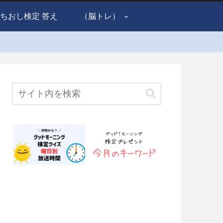
ちおし検定 答え
（脳トレ）