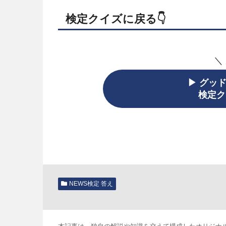
検定クイズに戻る👇️
＼
▶ グッ
検定ク
NEWS検定 答え