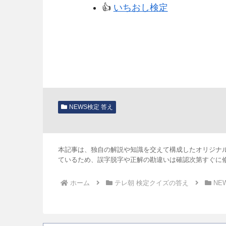
👍️
いちおし検定
NEWS検定 答え
本記事は、独自の解説や知識を交えて構成したオリジナ
ているため、誤字脱字や正解の勘違いは確認次第すぐに
ホーム
テレ朝 検定クイズの答え
NE