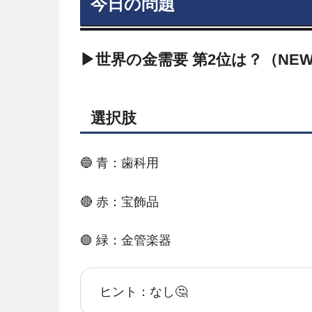
今日の問題
▶世界の金需要 第2位は？（NE
選択肢
🔵 青：歯科用
🔴 赤：宝飾品
🟢 緑：金管楽器
ヒント：なし🤔