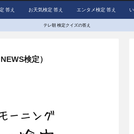
定 答え
お天気検定 答え
エンタメ検定 答え
い
テレ朝 検定クイズの答え
NEWS検定）