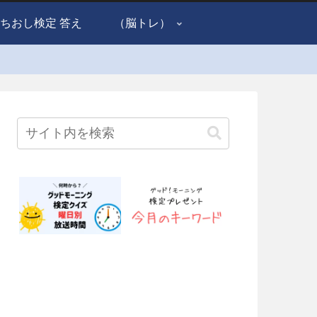
ちおし検定 答え
（脳トレ）