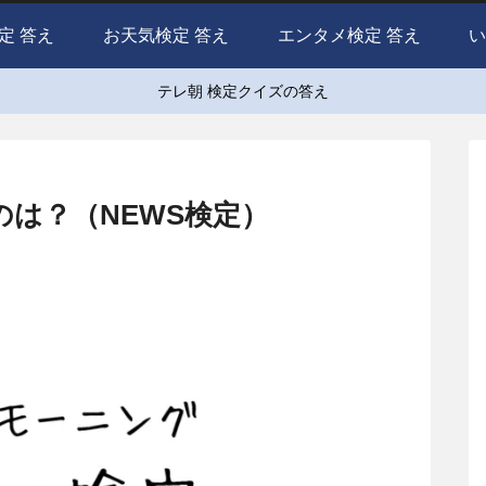
定 答え
お天気検定 答え
エンタメ検定 答え
い
テレ朝 検定クイズの答え
は？（NEWS検定）