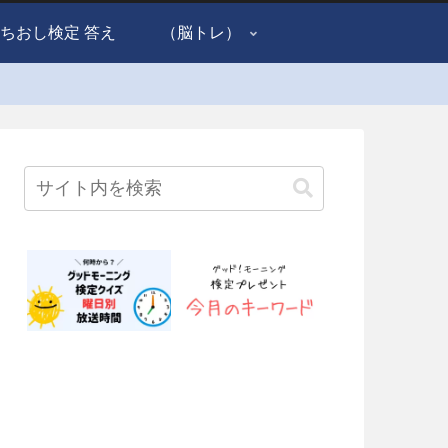
ちおし検定 答え
（脳トレ）