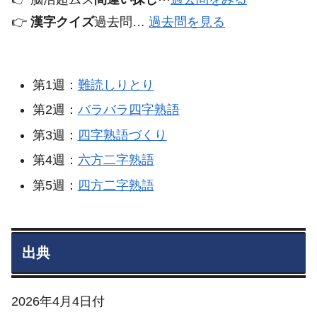
👉️
漢字クイズ
過去問…
過去問を見る
第1週：
難読しりとり
第2週：
バラバラ四字熟語
第3週：
四字熟語づくり
第4週：
六方二字熟語
第5週：
四方二字熟語
出典
2026年4月4日付