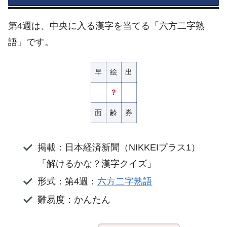
第4週は、中央に入る漢字を当てる「六方二字熟
語」です。
早
絵
出
？
面
齢
券
掲載：日本経済新聞（NIKKEIプラス1）
「解けるかな？漢字クイズ」
形式：第4週：
六方二字熟語
難易度：かんたん