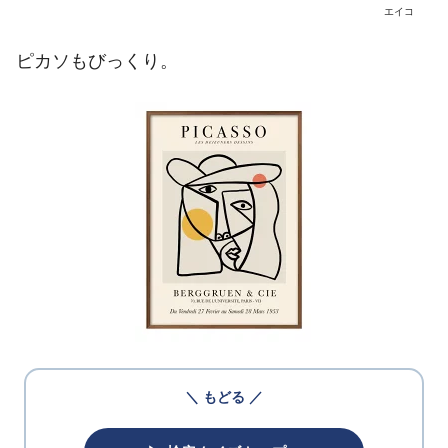
エイコ
ピカソもびっくり。
＼ もどる ／